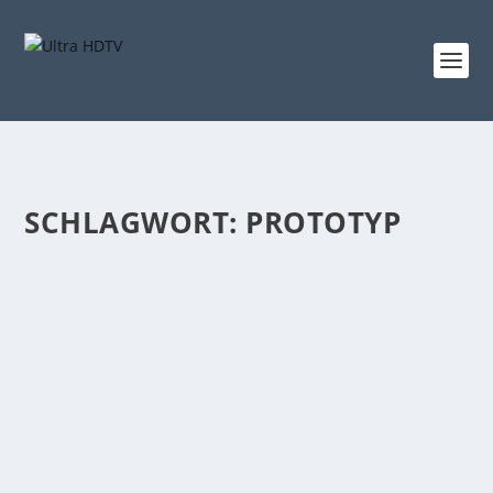
SCHLAGWORT:
PROTOTYP
LG PRÄSENTIERT 4K OLED FERNSEHER
PROTOTYP ZUM „TAPEZIEREN“
von
Niclas Heike
|
Mai 20, 2015
|
4K Fernseher
,
News
|
4
|
Die Entwicklung der Technik geht schnell voran – das
beweist nun einmal mehr der 4K-TV-Hersteller LG.