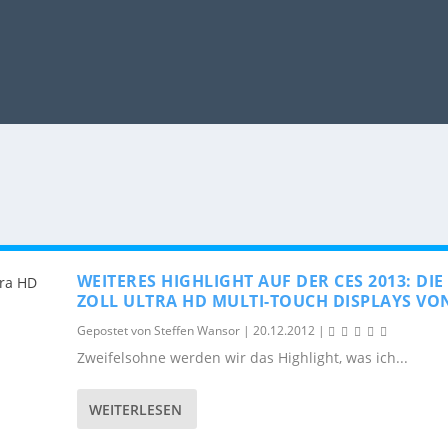
WEITERES HIGHLIGHT AUF DER CES 2013: DIE 
ZOLL ULTRA HD MULTI-TOUCH DISPLAYS VO
Gepostet von
Steffen Wansor
|
20.12.2012
|
Zweifelsohne werden wir das Highlight, was ich...
WEITERLESEN