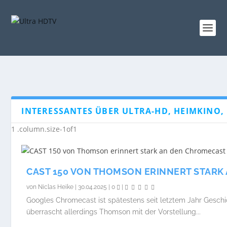
INTERESSANTES ÜBER ULTRA-HD, HEIMKINO, 
CAST 150 VON THOMSON ERINNERT STAR
von
Niclas Heike
|
30.04.2025
|
0
|
Googles Chromecast ist spätestens seit letztem Jahr Geschi
überrascht allerdings Thomson mit der Vorstellung...