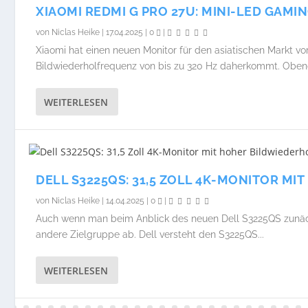
XIAOMI REDMI G PRO 27U: MINI-LED GAMI
von
Niclas Heike
|
17.04.2025
|
0
|
Xiaomi hat einen neuen Monitor für den asiatischen Markt vor
Bildwiederholfrequenz von bis zu 320 Hz daherkommt. Obend
WEITERLESEN
DELL S3225QS: 31,5 ZOLL 4K-MONITOR M
von
Niclas Heike
|
14.04.2025
|
0
|
Auch wenn man beim Anblick des neuen Dell S3225QS zunächst
andere Zielgruppe ab. Dell versteht den S3225QS...
WEITERLESEN