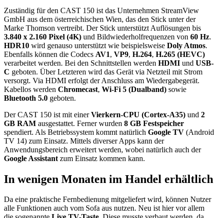
Zuständig für den CAST 150 ist das Unternehmen StreamView
GmbH aus dem österreichischen Wien, das den Stick unter der
Marke Thomson vertreibt. Der Stick unterstützt Auflösungen bis
3.840 x 2.160 Pixel (4K)
und Bildwiederholfrequenzen von
60 Hz
.
HDR10
wird genauso unterstützt wie beispielsweise
Doly Atmos
.
Ebenfalls können die Codecs
AV1
,
VP9
,
H.264
,
H.265 (HEVC)
verarbeitet werden. Bei den Schnittstellen werden
HDMI
und
USB-
C
geboten. Über Letzteren wird das Gerät via Netzteil mit Strom
versorgt. Via HDMI erfolgt der Anschluss am Wiedergabegerät.
Kabellos werden
Chromecast
,
Wi‑Fi 5 (Dualband)
sowie
Bluetooth 5.0
geboten.
Der CAST 150 ist mit einer
Vierkern-CPU (Cortex-A35)
und
2
GB RAM
ausgestattet. Ferner wurden
8 GB Festspeicher
spendiert. Als Betriebssystem kommt natürlich
Google TV
(Android
TV 14) zum Einsatz. Mittels diverser Apps kann der
Anwendungsbereich erweitert werden, wobei natürlich auch der
Google Assistant
zum Einsatz kommen kann.
In wenigen Monaten im Handel erhältlich
Da eine praktische Fernbedienung mitgeliefert wird, können Nutzer
alle Funktionen auch vom Sofa aus nutzen. Neu ist hier vor allem
die sogenannte
Live TV-Taste
. Diese musste verbaut werden, da