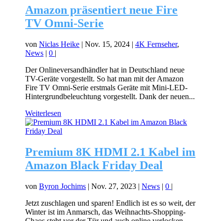
Amazon präsentiert neue Fire
TV Omni-Serie
von
Niclas Heike
|
Nov. 15, 2024
|
4K Fernseher
,
News
|
0
|
Der Onlineversandhändler hat in Deutschland neue
TV-Geräte vorgestellt. So hat man mit der Amazon
Fire TV Omni-Serie erstmals Geräte mit Mini-LED-
Hintergrundbeleuchtung vorgestellt. Dank der neuen...
Weiterlesen
Premium 8K HDMI 2.1 Kabel im
Amazon Black Friday Deal
von
Byron Jochims
|
Nov. 27, 2023
|
News
|
0
|
Jetzt zuschlagen und sparen! Endlich ist es so weit, der
Winter ist im Anmarsch, das Weihnachts-Shopping-
Chaos steht vor der Tür und auch online verlocken