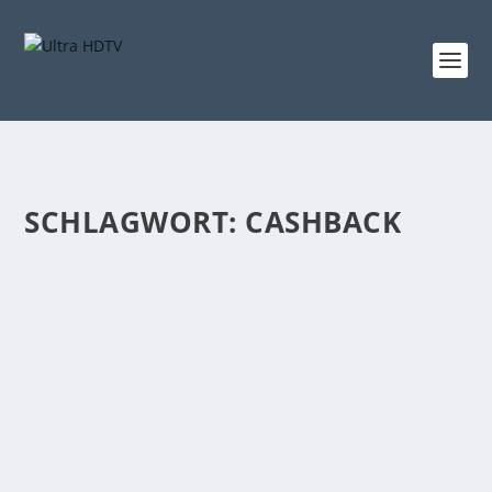
SCHLAGWORT:
CASHBACK
SONY STARTET NEUE CASHBACK-AKTION
FÜR BRAVIA XR FERNSEHER UND
SOUNDBARS
von
Niclas Heike
|
Juni 15, 2022
|
Cashback
,
News
|
0
|
Wie in fast jedem Jahr hat Sony auch in diesem
Sommer eine Cashback-Aktion gestartet. Der