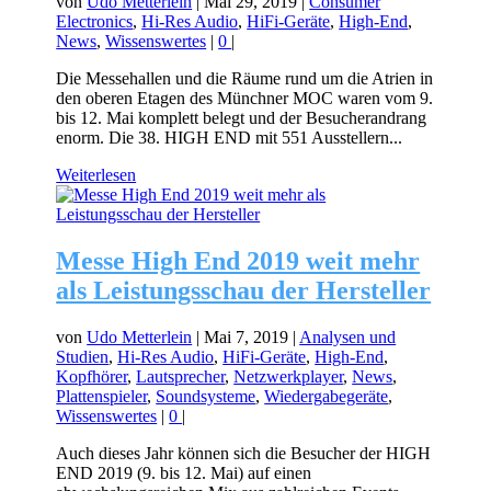
von
Udo Metterlein
|
Mai 29, 2019
|
Consumer
Electronics
,
Hi-Res Audio
,
HiFi-Geräte
,
High-End
,
News
,
Wissenswertes
|
0
|
Die Messehallen und die Räume rund um die Atrien in
den oberen Etagen des Münchner MOC waren vom 9.
bis 12. Mai komplett belegt und der Besucherandrang
enorm. Die 38. HIGH END mit 551 Ausstellern...
Weiterlesen
Messe High End 2019 weit mehr
als Leistungsschau der Hersteller
von
Udo Metterlein
|
Mai 7, 2019
|
Analysen und
Studien
,
Hi-Res Audio
,
HiFi-Geräte
,
High-End
,
Kopfhörer
,
Lautsprecher
,
Netzwerkplayer
,
News
,
Plattenspieler
,
Soundsysteme
,
Wiedergabegeräte
,
Wissenswertes
|
0
|
Auch dieses Jahr können sich die Besucher der HIGH
END 2019 (9. bis 12. Mai) auf einen