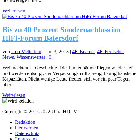
hochwertige HiFi-,...
Weiterlesen
Bis zu 40 Prozent Sondernachlass im
HiFi-Forum Baiersdorf
von
Udo Metterlein
|
Jan. 3, 2018
|
4K Beamer
,
4K Fernseher
,
News
,
Wissenswertes
|
0
|
Weihnachten ist Geschichte. Die Tannenbäume fliegen wieder tief
und werden entsorgt, der Verpackungsmüll sprengt häufig häusliche
Kapazitäten. Nicht wenige Leute freuten sich vor ein paar Tagen
über...
Weiterlesen
Copyright © 2012-2022 Ultra HDTV
Redaktion
hier werben
Datenschutz
Impressum