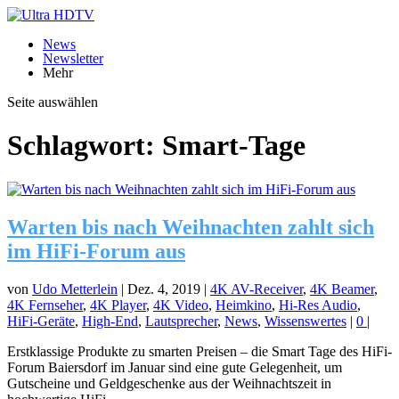
News
Newsletter
Mehr
Seite auswählen
Schlagwort:
Smart-Tage
Warten bis nach Weihnachten zahlt sich
im HiFi-Forum aus
von
Udo Metterlein
|
Dez. 4, 2019
|
4K AV-Receiver
,
4K Beamer
,
4K Fernseher
,
4K Player
,
4K Video
,
Heimkino
,
Hi-Res Audio
,
HiFi-Geräte
,
High-End
,
Lautsprecher
,
News
,
Wissenswertes
|
0
|
Erstklassige Produkte zu smarten Preisen – die Smart Tage des HiFi-
Forum Baiersdorf im Januar sind eine gute Gelegenheit, um
Gutscheine und Geldgeschenke aus der Weihnachtszeit in