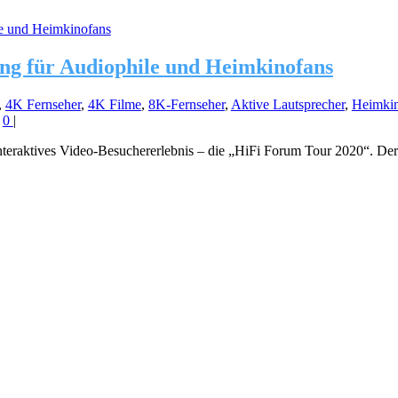
g für Audiophile und Heimkinofans
,
4K Fernseher
,
4K Filme
,
8K-Fernseher
,
Aktive Lautsprecher
,
Heimki
|
0
|
interaktives Video-Besuchererlebnis – die „HiFi Forum Tour 2020“. De