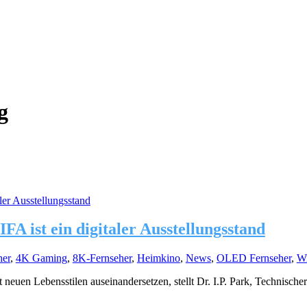
g
FA ist ein digitaler Ausstellungsstand
her
,
4K Gaming
,
8K-Fernseher
,
Heimkino
,
News
,
OLED Fernseher
,
Wi
euen Lebensstilen auseinandersetzen, stellt Dr. I.P. Park, Technische