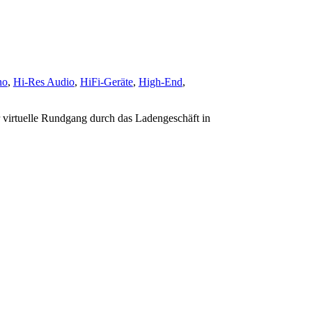
no
,
Hi-Res Audio
,
HiFi-Geräte
,
High-End
,
r virtuelle Rundgang durch das Ladengeschäft in