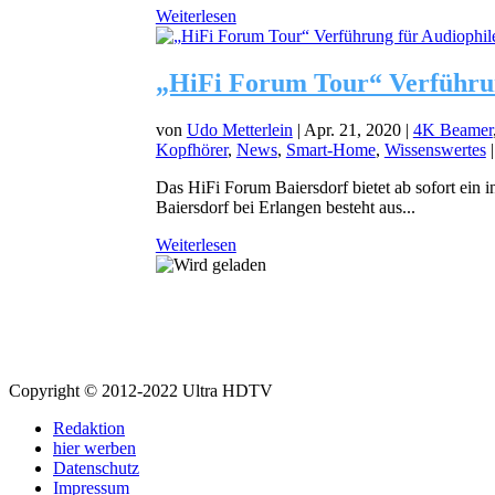
Weiterlesen
„HiFi Forum Tour“ Verführun
von
Udo Metterlein
|
Apr. 21, 2020
|
4K Beamer
Kopfhörer
,
News
,
Smart-Home
,
Wissenswertes
Das HiFi Forum Baiersdorf bietet ab sofort ein 
Baiersdorf bei Erlangen besteht aus...
Weiterlesen
Copyright © 2012-2022 Ultra HDTV
Redaktion
hier werben
Datenschutz
Impressum