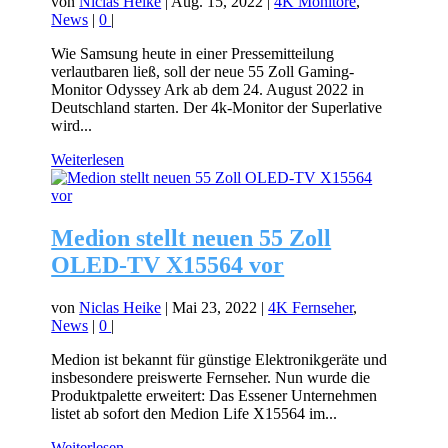
von
Niclas Heike
|
Aug. 15, 2022
|
4K Monitore
,
News
|
0
|
Wie Samsung heute in einer Pressemitteilung
verlautbaren ließ, soll der neue 55 Zoll Gaming-
Monitor Odyssey Ark ab dem 24. August 2022 in
Deutschland starten. Der 4k-Monitor der Superlative
wird...
Weiterlesen
Medion stellt neuen 55 Zoll
OLED-TV X15564 vor
von
Niclas Heike
|
Mai 23, 2022
|
4K Fernseher
,
News
|
0
|
Medion ist bekannt für günstige Elektronikgeräte und
insbesondere preiswerte Fernseher. Nun wurde die
Produktpalette erweitert: Das Essener Unternehmen
listet ab sofort den Medion Life X15564 im...
Weiterlesen