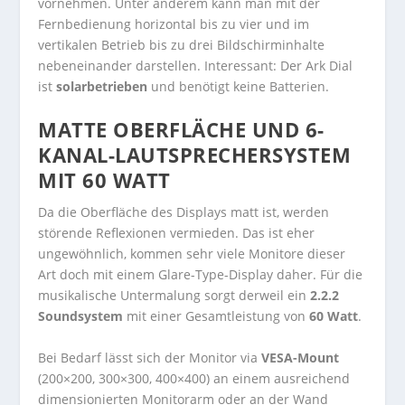
vornehmen. Unter anderem kann man mit der
Fernbedienung horizontal bis zu vier und im
vertikalen Betrieb bis zu drei Bildschirminhalte
nebeneinander darstellen. Interessant: Der Ark Dial
ist
solarbetrieben
und benötigt keine Batterien.
MATTE OBERFLÄCHE UND 6-
KANAL-LAUTSPRECHERSYSTEM
MIT 60 WATT
Da die Oberfläche des Displays matt ist, werden
störende Reflexionen vermieden. Das ist eher
ungewöhnlich, kommen sehr viele Monitore dieser
Art doch mit einem Glare-Type-Display daher. Für die
musikalische Untermalung sorgt derweil ein
2.2.2
Soundsystem
mit einer Gesamtleistung von
60 Watt
.
Bei Bedarf lässt sich der Monitor via
VESA-Mount
(200×200, 300×300, 400×400) an einem ausreichend
dimensionierten Monitorarm oder an der Wand