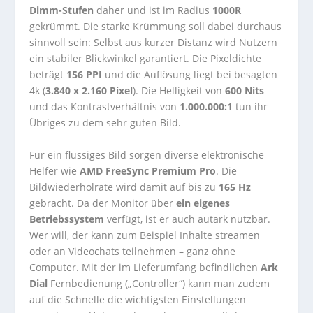
Dimm-Stufen
daher und ist im Radius
1000R
gekrümmt. Die starke Krümmung soll dabei durchaus
sinnvoll sein: Selbst aus kurzer Distanz wird Nutzern
ein stabiler Blickwinkel garantiert. Die Pixeldichte
beträgt
156 PPI
und die Auflösung liegt bei besagten
4k (
3.840 x 2.160 Pixel
). Die Helligkeit von
600 Nits
und das Kontrastverhältnis von
1.000.000:1
tun ihr
Übriges zu dem sehr guten Bild.
Für ein flüssiges Bild sorgen diverse elektronische
Helfer wie
AMD FreeSync Premium Pro
. Die
Bildwiederholrate wird damit auf bis zu
165 Hz
gebracht. Da der Monitor über
ein eigenes
Betriebssystem
verfügt, ist er auch autark nutzbar.
Wer will, der kann zum Beispiel Inhalte streamen
oder an Videochats teilnehmen – ganz ohne
Computer. Mit der im Lieferumfang befindlichen
Ark
Dial
Fernbedienung („Controller“) kann man zudem
auf die Schnelle die wichtigsten Einstellungen