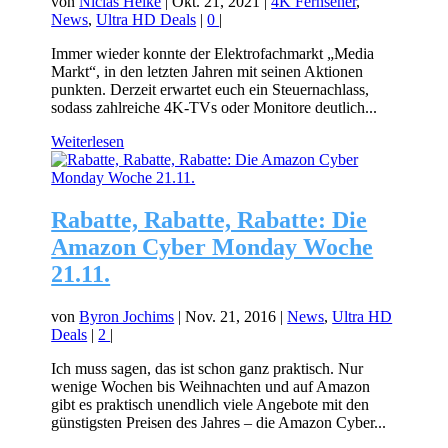
von
Niclas Heike
|
Okt. 21, 2021
|
4K Fernseher
,
News
,
Ultra HD Deals
|
0
|
Immer wieder konnte der Elektrofachmarkt „Media
Markt“, in den letzten Jahren mit seinen Aktionen
punkten. Derzeit erwartet euch ein Steuernachlass,
sodass zahlreiche 4K-TVs oder Monitore deutlich...
Weiterlesen
Rabatte, Rabatte, Rabatte: Die
Amazon Cyber Monday Woche
21.11.
von
Byron Jochims
|
Nov. 21, 2016
|
News
,
Ultra HD
Deals
|
2
|
Ich muss sagen, das ist schon ganz praktisch. Nur
wenige Wochen bis Weihnachten und auf Amazon
gibt es praktisch unendlich viele Angebote mit den
günstigsten Preisen des Jahres – die Amazon Cyber...