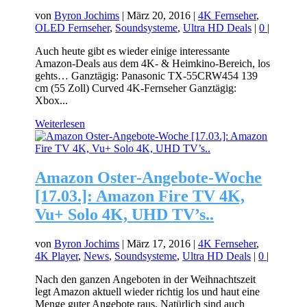
von
Byron Jochims
|
März 20, 2016
|
4K Fernseher
,
OLED Fernseher
,
Soundsysteme
,
Ultra HD Deals
|
0
|
Auch heute gibt es wieder einige interessante
Amazon-Deals aus dem 4K- & Heimkino-Bereich, los
gehts… Ganztägig: Panasonic TX-55CRW454 139
cm (55 Zoll) Curved 4K-Fernseher Ganztägig:
Xbox...
Weiterlesen
Amazon Oster-Angebote-Woche
[17.03.]: Amazon Fire TV 4K,
Vu+ Solo 4K, UHD TV’s..
von
Byron Jochims
|
März 17, 2016
|
4K Fernseher
,
4K Player
,
News
,
Soundsysteme
,
Ultra HD Deals
|
0
|
Nach den ganzen Angeboten in der Weihnachtszeit
legt Amazon aktuell wieder richtig los und haut eine
Menge guter Angebote raus. Natürlich sind auch