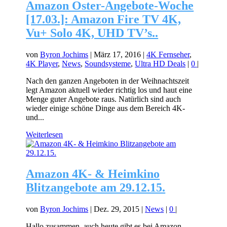
Amazon Oster-Angebote-Woche
[17.03.]: Amazon Fire TV 4K,
Vu+ Solo 4K, UHD TV’s..
von
Byron Jochims
|
März 17, 2016
|
4K Fernseher
,
4K Player
,
News
,
Soundsysteme
,
Ultra HD Deals
|
0
|
Nach den ganzen Angeboten in der Weihnachtszeit
legt Amazon aktuell wieder richtig los und haut eine
Menge guter Angebote raus. Natürlich sind auch
wieder einige schöne Dinge aus dem Bereich 4K-
und...
Weiterlesen
Amazon 4K- & Heimkino
Blitzangebote am 29.12.15.
von
Byron Jochims
|
Dez. 29, 2015
|
News
|
0
|
Hallo zusammen, auch heute gibt es bei Amazon