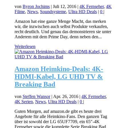
von
Byron Jochims
|
Juli 12, 2016
|
4K Fernseher
,
4K
Filme
,
News
,
Soundsysteme
,
Ultra HD Deals
|
0
|
Amazon hat eine ganze Menge Macht, das merken
wir, die inzwischen auch selbst Produkte verkaufen,
recht deutlich. Und genau das demonstrieren sie unter
Anderem mit dem Prime Day, denn neben den...
Weiterlesen
Amazon Heimkino-Deals: 4K-
HDMI-Kabel, LG UHD TV &
Breaking Bad
von
Steffen Wansor
|
Apr. 26, 2016
|
4K Fernseher
,
4K Serien
,
News
,
Ultra HD Deals
|
0
|
Guten Morgen, auf amazon.de gibt es heute drei
Angebote für alle Heimkino-Fans. Den ganzen Tag
über ist sowohl der LG 65UF7709, ein 65″-4K
Fernseher sowie die komplette Serie Breaking Bad