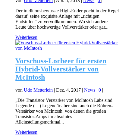
von
Udo Metterlein
|
Apr. 5, 2018
|
News
|
0
|
Der traditionsbewusste High-Ender pocht in der Regel
darauf, seine exquisite Anlage mit „richtigen
Endstufen“ zu vervollkommnen. Wo sich andere
Leute über hochwertige Vollverstärker oder gar...
Weiterlesen
Vorschuss-Lorbeer für ersten
Hybrid-Vollverstärker von
McIntosh
von
Udo Metterlein
|
Dez. 4, 2017
|
News
|
0
|
„Die Transistor-Verstärker von McIntosh Labs sind
Legende (…) Legendär aber sind auch die Röhren-
Verstärker von McIntosh, von denen die großen
Transistor-Amps ihr absolutes
Alleinstellungsmerkmal...
Weiterlesen