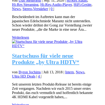
von
Udo Metterlein
|
Sep. 11, 2020
|
Hi-Res Audio
,
Hi-Res Streaming
,
Hi-Res-Audio-Player
,
HiFi-Geräte
,
News
,
Stereo-Verstärker
|
0
|
Bescheidenheit im Auftreten kann man der
japanischen Edelschmiede Marantz nicht unterstellen.
Schon wieder dröhnt der Gong zur Vorstellung zweier
neuer Produkte, „die die Marke in eine neue Ära...
Weiterlesen
Startschuss für viele neue
Produkte „by Ultra HDTV“
von
Byron Jochims
|
Juli 13, 2018
|
Intern
,
News
,
Ultra HD Deals
|
4
|
Seit unserem letzten Produkt-Release ist bereits einige
Zeit vergangen. Nachdem wir euch 2015 unser erstes
Produkt, das euch vermutlich und hoffentlich bekannte
4K HDMI Kabel vorgestellt haben,...
Weiterlesen