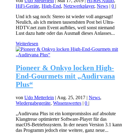
von
Udo Metterlein
|
Mai 17, 2019
|
Hi-Res Audio
,
HiFi-Geräte
,
High-End
,
Netzwerkplayer
,
News
|
0
|
Und ich sag noch: Stereo ist wieder voll angesagt!
Neulich, als ich meinen tausendsten Post bei Ultra-
HDTV.net zum Event aufblies, weil sonst niemand
Lust dazu hatte oder das Ausmaß dieses Anlasses...
Weiterlesen
Pioneer & Onkyo locken High-
End-Gourmets mit „Audirvana
Plus“
von
Udo Metterlein
|
Aug. 25, 2017
|
News
,
Wiedergabegeräte
,
Wissenswertes
|
0
|
„Audirvana Plus ist ein kompromisslos auf absolute
Klangtreue optimierter Software-Player für das
macOS-Betriebssystem. In der neuen Version 3.1 kann
das Programm jedoch eine weitere, ganz neue...