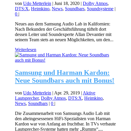
von
Udo Metterlein
|
Juni 18, 2020
|
Dolby Atmos
,
DTS:X
,
Heimkino
,
News
,
Soundbars
,
Soundsysteme
|
0
|
Neues aus dem Samsung Audio Lab in Kalifornien:
Nach Bekunden der Geschäftsführung tüftelt dort
dessen Leiter und Soundexperte Allan Devantier mit
seinem Team stets an neuen Möglichkeiten, um den...
Weiterlesen
Samsung und Harman Kardon:
Neue Soundbars auch mit Bonus!
von
Udo Metterlein
|
Apr. 29, 2019
|
Aktive
Lautsprecher
,
Dolby Atmos
,
DTS:X
,
Heimkino
,
News
,
Soundbars
|
0
|
Die Zusammenarbeit von Samsungs Audio Lab mit
den alteingesessenen HiFi-Spezialisten von Harman
Kardon war von Anfang an fruchtbar. In TVs verbaute
Lautsprecher-Systeme hatten mehr „Rumms“,...