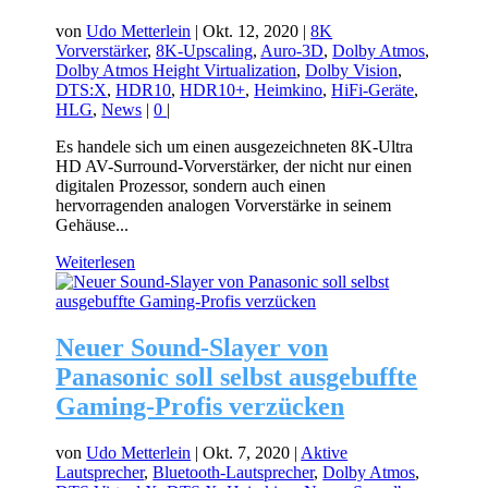
von
Udo Metterlein
|
Okt. 12, 2020
|
8K
Vorverstärker
,
8K-Upscaling
,
Auro-3D
,
Dolby Atmos
,
Dolby Atmos Height Virtualization
,
Dolby Vision
,
DTS:X
,
HDR10
,
HDR10+
,
Heimkino
,
HiFi-Geräte
,
HLG
,
News
|
0
|
Es handele sich um einen ausgezeichneten 8K-Ultra
HD AV-Surround-Vorverstärker, der nicht nur einen
digitalen Prozessor, sondern auch einen
hervorragenden analogen Vorverstärke in seinem
Gehäuse...
Weiterlesen
Neuer Sound-Slayer von
Panasonic soll selbst ausgebuffte
Gaming-Profis verzücken
von
Udo Metterlein
|
Okt. 7, 2020
|
Aktive
Lautsprecher
,
Bluetooth-Lautsprecher
,
Dolby Atmos
,