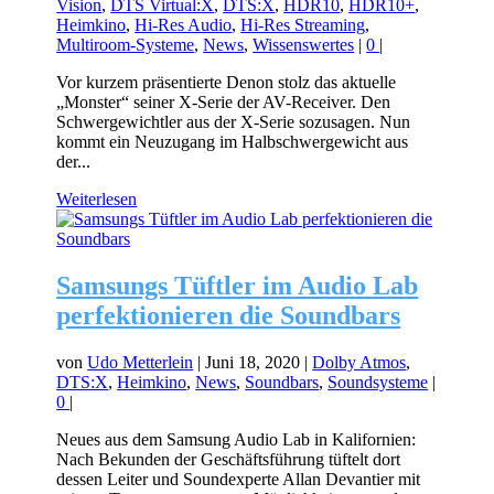
Vision
,
DTS Virtual:X
,
DTS:X
,
HDR10
,
HDR10+
,
Heimkino
,
Hi-Res Audio
,
Hi-Res Streaming
,
Multiroom-Systeme
,
News
,
Wissenswertes
|
0
|
Vor kurzem präsentierte Denon stolz das aktuelle
„Monster“ seiner X-Serie der AV-Receiver. Den
Schwergewichtler aus der X-Serie sozusagen. Nun
kommt ein Neuzugang im Halbschwergewicht aus
der...
Weiterlesen
Samsungs Tüftler im Audio Lab
perfektionieren die Soundbars
von
Udo Metterlein
|
Juni 18, 2020
|
Dolby Atmos
,
DTS:X
,
Heimkino
,
News
,
Soundbars
,
Soundsysteme
|
0
|
Neues aus dem Samsung Audio Lab in Kalifornien:
Nach Bekunden der Geschäftsführung tüftelt dort
dessen Leiter und Soundexperte Allan Devantier mit