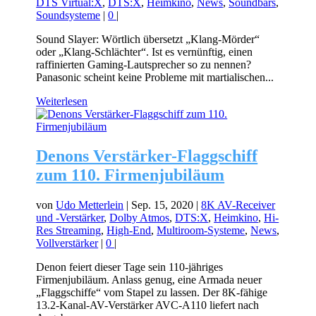
DTS Virtual:X
,
DTS:X
,
Heimkino
,
News
,
Soundbars
,
Soundsysteme
|
0
|
Sound Slayer: Wörtlich übersetzt „Klang-Mörder“
oder „Klang-Schlächter“. Ist es vernünftig, einen
raffinierten Gaming-Lautsprecher so zu nennen?
Panasonic scheint keine Probleme mit martialischen...
Weiterlesen
Denons Verstärker-Flaggschiff
zum 110. Firmenjubiläum
von
Udo Metterlein
|
Sep. 15, 2020
|
8K AV-Receiver
und -Verstärker
,
Dolby Atmos
,
DTS:X
,
Heimkino
,
Hi-
Res Streaming
,
High-End
,
Multiroom-Systeme
,
News
,
Vollverstärker
|
0
|
Denon feiert dieser Tage sein 110-jähriges
Firmenjubiläum. Anlass genug, eine Armada neuer
„Flaggschiffe“ vom Stapel zu lassen. Der 8K-fähige
13.2-Kanal-AV-Verstärker AVC-A110 liefert nach