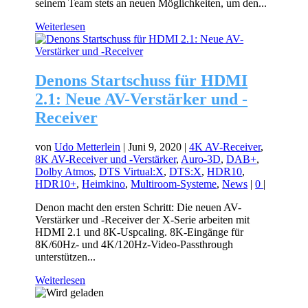
seinem Team stets an neuen Möglichkeiten, um den...
Weiterlesen
Denons Startschuss für HDMI
2.1: Neue AV-Verstärker und -
Receiver
von
Udo Metterlein
|
Juni 9, 2020
|
4K AV-Receiver
,
8K AV-Receiver und -Verstärker
,
Auro-3D
,
DAB+
,
Dolby Atmos
,
DTS Virtual:X
,
DTS:X
,
HDR10
,
HDR10+
,
Heimkino
,
Multiroom-Systeme
,
News
|
0
|
Denon macht den ersten Schritt: Die neuen AV-
Verstärker und -Receiver der X-Serie arbeiten mit
HDMI 2.1 und 8K-Uspcaling. 8K-Eingänge für
8K/60Hz- und 4K/120Hz-Video-Passthrough
unterstützen...
Weiterlesen