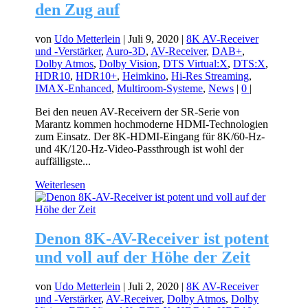
den Zug auf
von
Udo Metterlein
|
Juli 9, 2020
|
8K AV-Receiver
und -Verstärker
,
Auro-3D
,
AV-Receiver
,
DAB+
,
Dolby Atmos
,
Dolby Vision
,
DTS Virtual:X
,
DTS:X
,
HDR10
,
HDR10+
,
Heimkino
,
Hi-Res Streaming
,
IMAX-Enhanced
,
Multiroom-Systeme
,
News
|
0
|
Bei den neuen AV-Receivern der SR-Serie von
Marantz kommen hochmoderne HDMI-Technologien
zum Einsatz. Der 8K-HDMI-Eingang für 8K/60-Hz-
und 4K/120-Hz-Video-Passthrough ist wohl der
auffälligste...
Weiterlesen
Denon 8K-AV-Receiver ist potent
und voll auf der Höhe der Zeit
von
Udo Metterlein
|
Juli 2, 2020
|
8K AV-Receiver
und -Verstärker
,
AV-Receiver
,
Dolby Atmos
,
Dolby