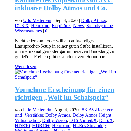
Raffiniertes Kopf-Kino von JVC
inklusive Dolby Atmos und Co.
von
Udo Metterlein
|
Sep. 4, 2020
|
Dolby Atmos
,
DTS:X
,
Heimkino
,
Kopfhörer
,
News
,
Soundsysteme
,
Wissenswertes
|
0
|
Nicht jeder kann oder will ein aufwendiges
Lautsprecher-Setup in seiner guten Stube installieren,
um mehrkanaligen oder gar immersiven Kinoklang zu
genießen. Freilich gibt es auch clevere Soundbars...
Weiterlesen
Vornehme Erscheinung für einen
richtigen „Wolf im Schafspelz“
von
Udo Metterlein
|
Aug. 4, 2020
|
8K AV-Receiver
und -Verstärker
,
Dolby Atmos
,
Dolby Atmos Height
Virtualization
,
Dolby Vision
,
DTS Virtual:X
,
DTS:X
,
HDR10
,
HDR10+
,
Heimkino
,
Hi-Res Streaming
,
Multiroom-Systeme
,
News
|
0
|