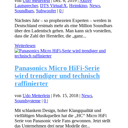
von
Udo Metterlein
|
Dez. 6, 2019
|
Aktive
Lautsprecher
,
DTS Virtual:X
,
Heimkino
,
News
,
Soundbars
,
Subwoofer
|
0
|
Nächstes Jahr – so prophezeien Experten – werden in
Deutschland erstmals mehr als eine Million Soundbars
über den Ladentisch gehen. Man kann sich vorstellen,
dass die Zahl der Hersteller, die „ganz...
Weiterlesen
Panasonics Micro HiFi-Serie
wird trendiger und technisch
raffinierter
von
Udo Metterlein
|
Feb. 15, 2018
|
News
,
Soundsysteme
|
0
|
Mit schlankem Design, hoher Klangqualität und
vielfältigen Musikquellen hat die „HC“ Micro HiFi
Serie von Panasonic viele Fans gewonnen. Jetzt stellt
das Unternehmen drei neue Modelle der...