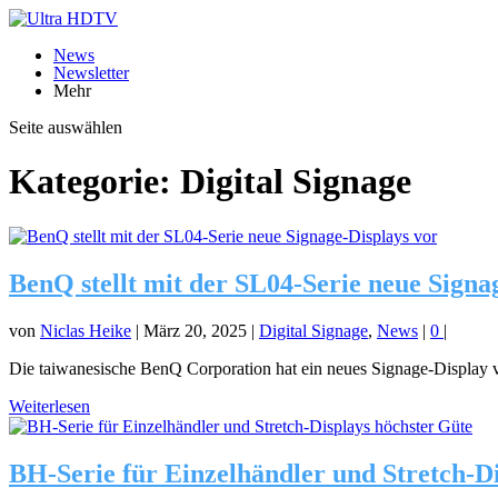
News
Newsletter
Mehr
Seite auswählen
Kategorie:
Digital Signage
BenQ stellt mit der SL04-Serie neue Signa
von
Niclas Heike
|
März 20, 2025
|
Digital Signage
,
News
|
0
|
Die taiwanesische BenQ Corporation hat ein neues Signage-Display vor
Weiterlesen
BH-Serie für Einzelhändler und Stretch-D