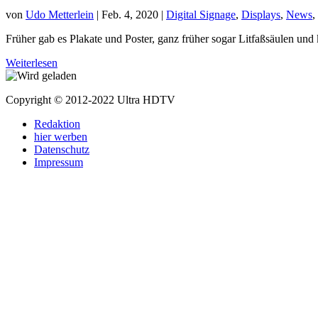
von
Udo Metterlein
|
Feb. 4, 2020
|
Digital Signage
,
Displays
,
News
,
Früher gab es Plakate und Poster, ganz früher sogar Litfaßsäulen und
Weiterlesen
Copyright © 2012-2022 Ultra HDTV
Redaktion
hier werben
Datenschutz
Impressum