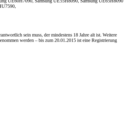
, Samsung UE60H7090, Samsung UE55H8090, Samsung UE65H8090
5HU7590,
twortlich sein muss, der mindestens 18 Jahre alt ist. Weitere
enommen werden – bis zum 20.01.2015 ist eine Registrierung