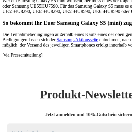
Wer ein Samsung Galaxy S5 mini wünscht, der muss eines der f
oder Samsung UE55HU7590. Für das Samsung Galaxy S5 muss es 
UE55HU8290,
UE65HU8290,
UE55HU8590,
UE65HU8590 oder
So bekommt Ihr Euer Samsung Galaxy S5 (mini) zug
Die Teilnahmebedingungen außerhalb eines Kaufs eines der oben genan
Bedingungen lassen sich der
Samsung-Aktionsseite
entnehmen, nach 
möglich, der Versand des jeweiligen Smartphones erfolgt innerhalb 
[via Pressemitteilung]
Produkt-Newslett
Jetzt anmelden und 10%-Gutschein sichern