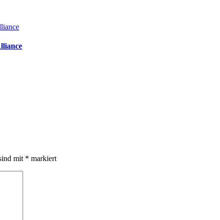
lliance
sind mit
*
markiert