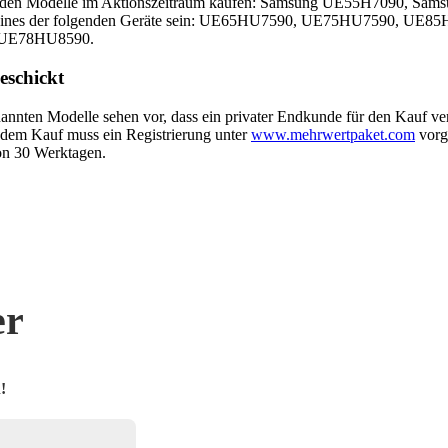
olgenden Modelle im Aktionszeitraum kaufen: Samsung UE55H7090
eines der folgenden Geräte sein: UE65HU7590, UE75HU7590, UE8
UE78HU8590.
eschickt
nten Modelle sehen vor, dass ein privater Endkunde für den Kauf veran
dem Kauf muss ein Registrierung unter
www.mehrwertpaket.com
vorg
von 30 Werktagen.
er
!