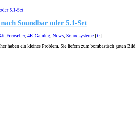
 nach Soundbar oder 5.1-Set
4K Fernseher
,
4K Gaming
,
News
,
Soundsysteme
|
0
|
r haben ein kleines Problem. Sie liefern zum bombastisch guten Bild n