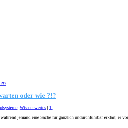
arten oder wie ?!?
ndsysteme
,
Wissenswertes
|
1
|
s, während jemand eine Sache für gänzlich undurchführbar erklärt, er v