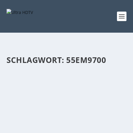
SCHLAGWORT:
55EM9700
AUSLIEFERUNG DES 55EM970V OLED TV
VON LG VERZÖGERT SICH ERNEUT
von
Steffen Wansor
|
Apr. 6, 2013
|
News
,
OLED Fernseher
|
0
|
Allem Anschein nach müssen wir Europäer doch noch
länger als erwartet auf den OLED Fernseher aus dem