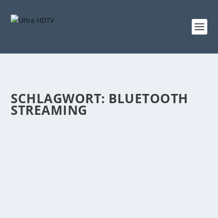
SCHLAGWORT:
BLUETOOTH
STREAMING
NEIGT DENON SOUND-MASTER ZU PURER
DRAMATIK IM ÜBERSCHWANG?
von
Udo Metterlein
|
Aug. 27, 2019
|
CD-Player
,
HiFi-Geräte
,
News
,
Stereo-Verstärker
|
0
|
„Ohne das Prüfsiegel der Toningenieure von Denon