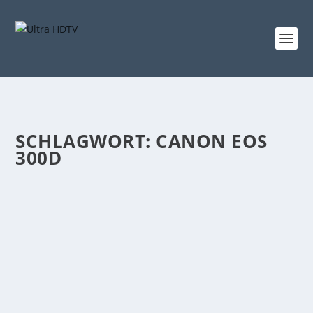
SCHLAGWORT:
CANON EOS
300D
CANON EOS-KAMERAS GINGEN 100
MILLIONEN MAL ÜBER LADENTISCHE
von
Udo Metterlein
|
Okt. 15, 2019
|
Digital Kameras
,
News
,
Wissenswertes
|
0
|
Mit der Fertigung einer spiegellosen EOS R knackte