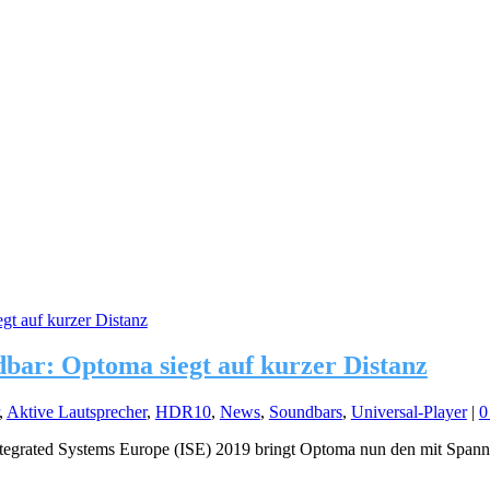
bar: Optoma siegt auf kurzer Distanz
,
Aktive Lautsprecher
,
HDR10
,
News
,
Soundbars
,
Universal-Player
|
Integrated Systems Europe (ISE) 2019 bringt Optoma nun den mit Span