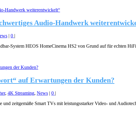
wertiges Audio-Handwerk weiterentwicke
ews
|
0
|
ndbar-System HEOS HomeCinema HS2 von Grund auf für echten HiFi-S
twort“ auf Erwartungen der Kunden?
her
,
4K Streaming
,
News
|
0
|
e und zeitgemäße Smart TVs mit leistungsstarker Video- und Audiotech