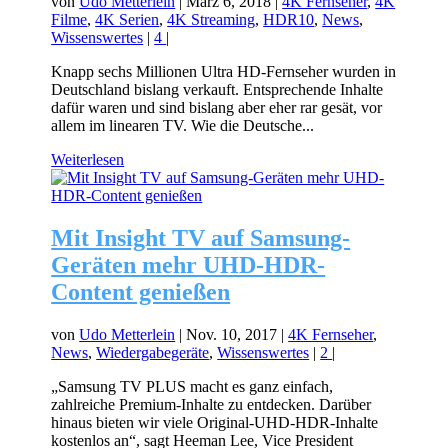
von
Udo Metterlein
|
März 6, 2018
|
4K Fernseher
,
4K
Filme
,
4K Serien
,
4K Streaming
,
HDR10
,
News
,
Wissenswertes
|
4
|
Knapp sechs Millionen Ultra HD-Fernseher wurden in
Deutschland bislang verkauft. Entsprechende Inhalte
dafür waren und sind bislang aber eher rar gesät, vor
allem im linearen TV. Wie die Deutsche...
Weiterlesen
Mit Insight TV auf Samsung-
Geräten mehr UHD-HDR-
Content genießen
von
Udo Metterlein
|
Nov. 10, 2017
|
4K Fernseher
,
News
,
Wiedergabegeräte
,
Wissenswertes
|
2
|
„Samsung TV PLUS macht es ganz einfach,
zahlreiche Premium-Inhalte zu entdecken. Darüber
hinaus bieten wir viele Original-UHD-HDR-Inhalte
kostenlos an“, sagt Heeman Lee, Vice President