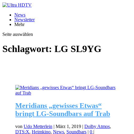
News
Newsletter
Mehr
Seite auswählen
Schlagwort:
LG SL9YG
Meridians „gewisses Etwas“
bringt LG-Soundbars auf Trab
von
Udo Metterlein
|
März 1, 2019
|
Dolby Atmos
,
DTS:X
,
Heimkino
,
News
,
Soundbars
|
0
|