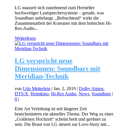
LG mausert sich zunehmend zum Hersteller
hochwertiger Lautsprechersysteme – gerade, was
Soundbars anbelangt. „Befruchtend“ wirkt die
Zusammenarbeit der Koreaner mit dem britischen Hi-
Res-Audio...
Weiterlesen
LG verspricht neue
Dimensionen: Soundbars mit
Meridian-Technik
von
Udo Metterlein
|
Jan. 2, 2019
|
Dolby Atmos
,
DTS:X
,
Heimkino
,
Hi-Res Audio
,
News
,
Soundbars
|
0
|
Eine Art Verlobung ist seit längerer Zeit
branchenintern ein aktuelles Thema. Der Weg zu einer
„Goldenen Hochzeit“ scheint breit und geebnet zu
sein. Die Braut von LG steuert zur Love-Story mit...