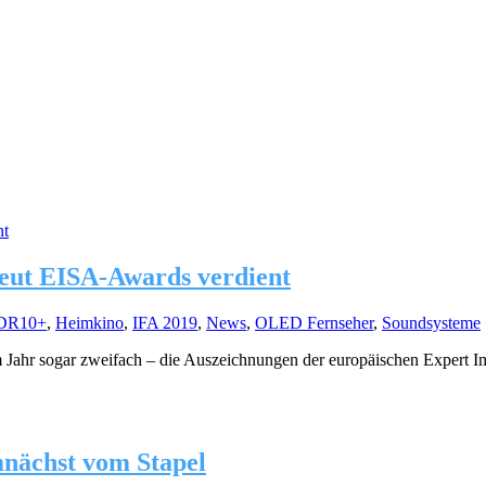
rneut EISA-Awards verdient
DR10+
,
Heimkino
,
IFA 2019
,
News
,
OLED Fernseher
,
Soundsysteme
 Jahr sogar zweifach – die Auszeichnungen der europäischen Expert Im
nächst vom Stapel