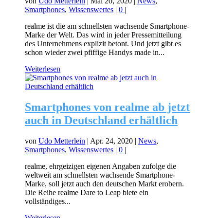
von
Udo Metterlein
|
Mai 20, 2020
|
News
,
Smartphones
,
Wissenswertes
|
0
|
realme ist die am schnellsten wachsende Smartphone-
Marke der Welt. Das wird in jeder Pressemitteilung
des Unternehmens explizit betont. Und jetzt gibt es
schon wieder zwei pfiffige Handys made in...
Weiterlesen
Smartphones von realme ab jetzt
auch in Deutschland erhältlich
von
Udo Metterlein
|
Apr. 24, 2020
|
News
,
Smartphones
,
Wissenswertes
|
0
|
realme, ehrgeizigen eigenen Angaben zufolge die
weltweit am schnellsten wachsende Smartphone-
Marke, soll jetzt auch den deutschen Markt erobern.
Die Reihe realme Dare to Leap biete ein
vollständiges...
Weiterlesen