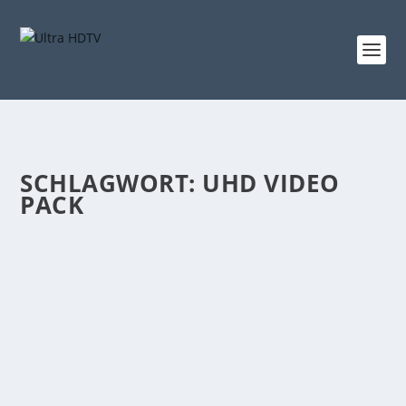
SCHLAGWORT:
UHD VIDEO
PACK
AMAZON: GRATIS UHD VIDEO PACK ZU
JEDEM SAMSUNG 4K TV
von
Niclas Heike
|
Feb. 24, 2015
|
News
|
0
|
Noch immer werden 4K TVs mit einigen
Sonderaktionen, Geldwertgutscheinen und mehr an
den Mann und die Frau gebracht, um den Marktanteil