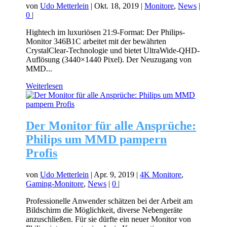
von
Udo Metterlein
|
Okt. 18, 2019
|
Monitore
,
News
|
0
|
Hightech im luxuriösen 21:9-Format: Der Philips-
Monitor 346B1C arbeitet mit der bewährten
CrystalClear-Technologie und bietet UltraWide-QHD-
Auflösung (3440×1440 Pixel). Der Neuzugang von
MMD...
Weiterlesen
Der Monitor für alle Ansprüche:
Philips um MMD pampern
Profis
von
Udo Metterlein
|
Apr. 9, 2019
|
4K Monitore
,
Gaming-Monitore
,
News
|
0
|
Professionelle Anwender schätzen bei der Arbeit am
Bildschirm die Möglichkeit, diverse Nebengeräte
anzuschließen. Für sie dürfte ein neuer Monitor von