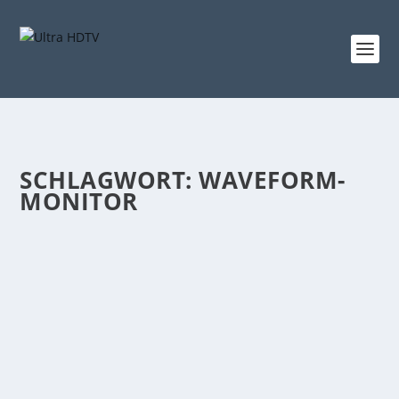
SCHLAGWORT:
WAVEFORM-
MONITOR
LUMIX S1H NEUER GENIESTREICH: ERSTE
6K-FOTO UND VIDEOKAMERA!
von
Udo Metterlein
|
Sep. 5, 2019
|
4K Kamera
,
4K Objektive
,
4K
Video
,
Digital Kameras
,
News
,
OLED
|
0
|
Wer leidenschaftlich gern fotografiert, Videodrehs