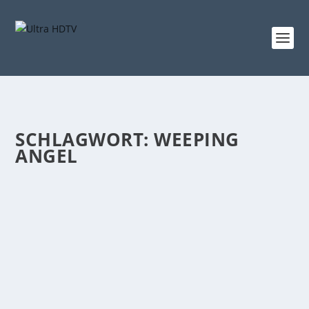
SCHLAGWORT:
WEEPING
ANGEL
WENN DER GELIEBTE SMART-TV ZUM
WERKZEUG ABSCHEULICHER SPITZEL
WIRD…
von
Udo Metterlein
|
Apr. 8, 2017
|
4K Fernseher
,
Hochauflösende Kolumnen
,
News
,
Wissenswertes
|
0
|