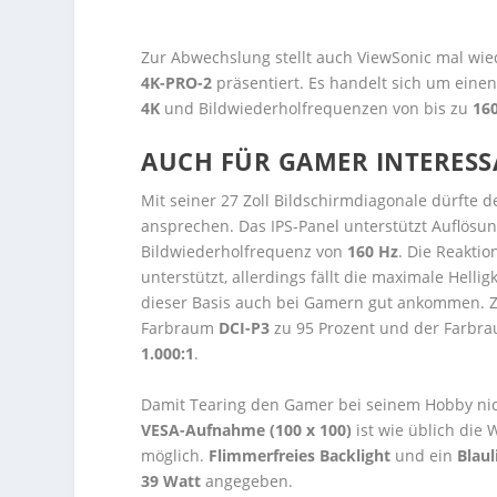
Zur Abwechslung stellt auch ViewSonic mal wie
4K-PRO-2
präsentiert. Es handelt sich um eine
4K
und Bildwiederholfrequenzen von bis zu
16
AUCH FÜR GAMER INTERES
Mit seiner 27 Zoll Bildschirmdiagonale dürfte 
ansprechen. Das IPS-Panel unterstützt Auflösun
Bildwiederholfrequenz von
160 Hz
. Die Reaktio
unterstützt, allerdings fällt die maximale Hellig
dieser Basis auch bei Gamern gut ankommen. 
Farbraum
DCI-P3
zu 95 Prozent und der Farbr
1.000:1
.
Damit Tearing den Gamer bei seinem Hobby nich
VESA-Aufnahme (100 x 100)
ist wie üblich die
möglich.
Flimmerfreies Backlight
und ein
Blaul
39 Watt
angegeben.