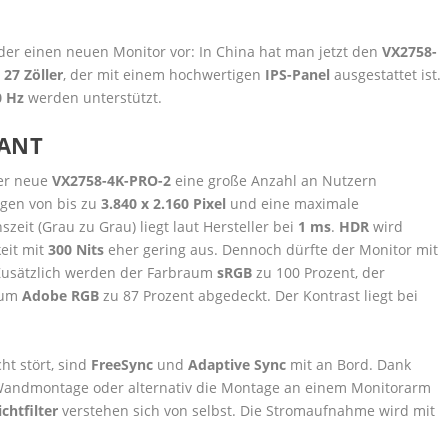
der einen neuen Monitor vor: In China hat man jetzt den
VX2758-
n
27 Zöller
, der mit einem hochwertigen
IPS-Panel
ausgestattet ist.
0 Hz
werden unterstützt.
SANT
der neue
VX2758-4K-PRO-2
eine große Anzahl an Nutzern
gen von bis zu
3.840 x 2.160 Pixel
und eine maximale
nszeit (Grau zu Grau) liegt laut Hersteller bei
1 ms
.
HDR
wird
keit mit
300 Nits
eher gering aus. Dennoch dürfte der Monitor mit
Zusätzlich werden der Farbraum
sRGB
zu 100 Prozent, der
aum
Adobe RGB
zu 87 Prozent abgedeckt. Der Kontrast liegt bei
t stört, sind
FreeSync
und
Adaptive Sync
mit an Bord. Dank
 Wandmontage oder alternativ die Montage an einem Monitorarm
ichtfilter
verstehen sich von selbst. Die Stromaufnahme wird mit