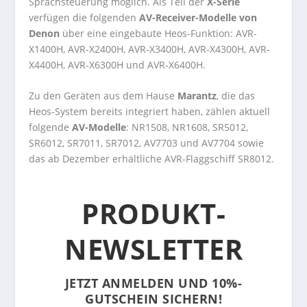
Sprachsteuerung möglich. Als Teil der
X-Serie
verfügen die folgenden
AV-Receiver-Modelle von
Denon
über eine eingebaute Heos-Funktion: AVR-
X1400H, AVR-X2400H, AVR-X3400H, AVR-X4300H, AVR-
X4400H, AVR-X6300H und AVR-X6400H.
Zu den Geräten aus dem Hause
Marantz
, die das
Heos-System bereits integriert haben, zählen aktuell
folgende
AV-Modelle
: NR1508, NR1608, SR5012,
SR6012, SR7011, SR7012, AV7703 und AV7704 sowie
das ab Dezember erhältliche AVR-Flaggschiff SR8012.
PRODUKT-
NEWSLETTER
JETZT ANMELDEN UND 10%-
GUTSCHEIN SICHERN!