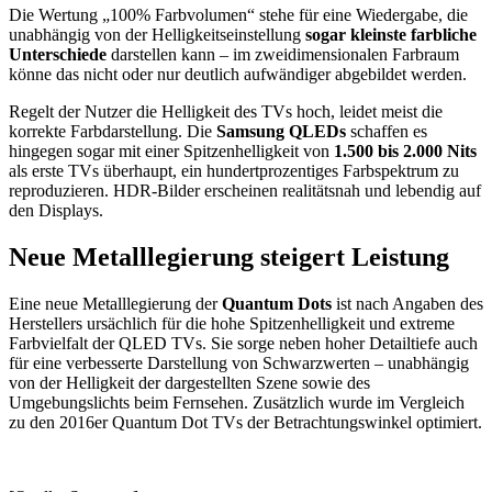
Die Wertung „100% Farbvolumen“ stehe für eine Wiedergabe, die
unabhängig von der Helligkeitseinstellung
sogar kleinste farbliche
Unterschiede
darstellen kann – im zweidimensionalen Farbraum
könne das nicht oder nur deutlich aufwändiger abgebildet werden.
Regelt der Nutzer die Helligkeit des TVs hoch, leidet meist die
korrekte Farbdarstellung. Die
Samsung QLEDs
schaffen es
hingegen sogar mit einer Spitzenhelligkeit von
1.500 bis 2.000 Nits
als erste TVs überhaupt, ein hundertprozentiges Farbspektrum zu
reproduzieren. HDR-Bilder erscheinen realitätsnah und lebendig auf
den Displays.
Neue Metalllegierung steigert Leistung
Eine neue Metalllegierung der
Quantum Dots
ist nach Angaben des
Herstellers ursächlich für die hohe Spitzenhelligkeit und extreme
Farbvielfalt der QLED TVs. Sie sorge neben hoher Detailtiefe auch
für eine verbesserte Darstellung von Schwarzwerten – unabhängig
von der Helligkeit der dargestellten Szene sowie des
Umgebungslichts beim Fernsehen. Zusätzlich wurde im Vergleich
zu den 2016er Quantum Dot TVs der Betrachtungswinkel optimiert.