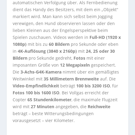
automatischen Verfolgung über. Als Fernbedienung
dient das Handy des Besitzers, mit dem ein „Objekt“
markiert wird. Man kann sich selbst beim Jogging
verewigen, den Hund observieren lassen oder den
lieben Kleinen aus der Engelsperspektive beim
Spielen zuschauen. Videos werden in
Full-HD (1920 x
1080p)
mit bis zu
60 Bildern
pro Sekunde oder eben
in
4K-Auflösung (3840 x 2160p)
mit
24, 25 oder 30
Bildern
pro Sekunde gedreht,
Fotos
mit einer
imposanten Größe von
12 Megapixeln
gespeichert.
Die
3-Achs-G4K-Kamera
nimmt über ein gemäßigtes
Weitwinkel mit
35 Millimetern Brennweite
auf. Die
Video-Empfindlichkeit
beträgt
100 bis 3200 ISO
, für
Fotos 100 bis 1600 ISO
. Bei Vollgas erreicht der
Copter
65 Stundenkilometer
, die maximale Flugzeit
wird mit
27 Minuten
angegeben, die
Reichweite
beträgt – beste Witterungsbedingungen
vorausgesetzt – vier Kilometer.