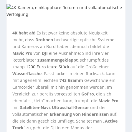
4K hebt ab!
Es ist zwar keine absolute Neuigkeit
mehr, dass
Drohnen
hochwertige optische Systeme
und Kameras an Bord haben, dennoch bildet die
Mavic Pro
von
DJI
eine Ausnahme: Sind ihre vier
Rotorblätter
zusammengeklappt
, schrumpft das
knapp
1200 Euro teure Stück
auf die Größe einer
Wasserflasche
. Passt locker in einen Rucksack, kann
mit angenehm leichten
743 Gramm
Gewicht wie ein
Camcorder überall mit hin genommen werden. Im
Vergleich zur bereits vorgestellten
GoPro
, die sich
ebenfalls „klein“ machen kann, trumpft die
Mavic Pro
mit
Satelliten-Navi
,
Ultraschall-Sensor
und der
vollautomatischen
Erkennung von Hindernissen
auf,
die sie dann geschickt umfliegt. Schaltet man „
Active
Track
“ zu, geht die DJI in den Modus der