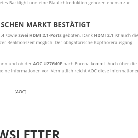
ies Backlight und eine Blaulichtreduktion gehören ebenso zur
ISCHEN MARKT BESTÄTIGT
1.4
sowie
zwei HDMI 2.1-Ports
geboten. Dank
HDMI 2.1
ist auch di
zer Reaktionszeit möglich. Der obligatorische Kopfhörerausgang
 wann und ob der
AOC U27G40E
nach Europa kommt. Auch über die
keine Informationen vor. Vermutlich reicht AOC diese Informatione
[
AOC
]
WSLETTER