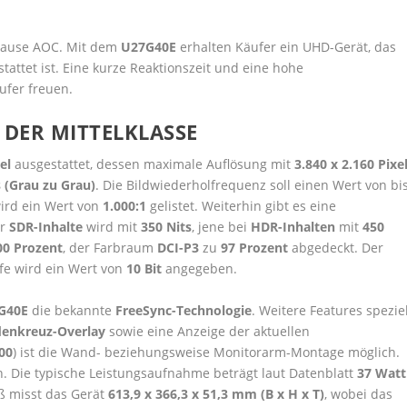
Hause AOC. Mit dem
U27G40E
erhalten Käufer ein UHD-Gerät, das
attet ist. Eine kurze Reaktionszeit und eine hohe
ufer freuen.
DER MITTELKLASSE
nel
ausgestattet, dessen maximale Auflösung mit
3.840 x 2.160 Pixe
 (Grau zu Grau)
. Die Bildwiederholfrequenz soll einen Wert von bi
ird ein Wert von
1.000:1
gelistet. Weiterhin gibt es eine
ür
SDR-Inhalte
wird mit
350 Nits
, jene bei
HDR-Inhalten
mit
450
00 Prozent
, der Farbraum
DCI-P3
zu
97 Prozent
abgedeckt. Der
efe wird ein Wert von
10 Bit
angegeben.
G40E
die bekannte
FreeSync-Technologie
. Weitere Features speziel
denkreuz-Overlay
sowie eine Anzeige der aktuellen
00
) ist die Wand- beziehungsweise Monitorarm-Montage möglich.
. Die typische Leistungsaufnahme beträgt laut Datenblatt
37 Watt
ß misst das Gerät
613,9 x 366,3 x 51,3 mm (B x H x T)
, wobei das