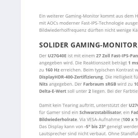
Ein weiterer Gaming-Monitor kommt aus dem 
mit AOCs moderner Fast-IPS-Technologie ausgest
Bildwiederholfrequenz dürften nicht wenige Kä
SOLIDER GAMING-MONITOR 
Der
U27G40E
ist mit einem
27 Zoll Fast-IPS-Pa
angegeben wird. Die Reaktionszeit beträgt
1 ms
zu
160 Hz
erreichen. Beim typischen Kontrast w
DisplayHDR-400-Zertifizierung
. Die Helligkeit f
Nits
angegeben. Der
Farbraum sRGB
wird zu
1
Delta-E-Wert
soll unter
2
liegen. Bei der Farbti
Damit kein Tearing auftritt, unterstützt der
U27
für Gamer sind ein
Schwarzstabilisator
, ein
Fa
Bildwiederholrate
. Via VESA-Aufnahme (
100 x 1
Das Display kann von
-5° bis 23°
geneigt werden
Lautsprecher sind nicht verbaut. Ohne Standfu