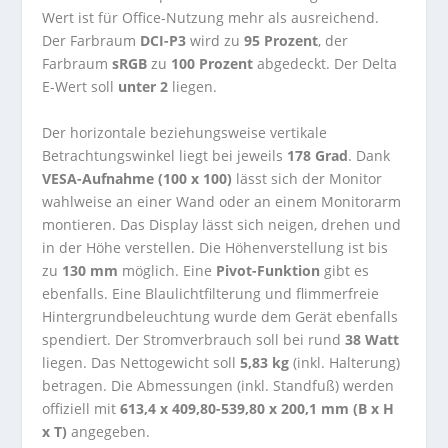
Wert ist für Office-Nutzung mehr als ausreichend.
Der Farbraum
DCI-P3
wird zu
95 Prozent
, der
Farbraum
sRGB
zu
100 Prozent
abgedeckt. Der Delta
E-Wert soll
unter 2
liegen.
Der horizontale beziehungsweise vertikale
Betrachtungswinkel liegt bei jeweils
178 Grad
. Dank
VESA-Aufnahme (100 x 100)
lässt sich der Monitor
wahlweise an einer Wand oder an einem Monitorarm
montieren. Das Display lässt sich neigen, drehen und
in der Höhe verstellen. Die Höhenverstellung ist bis
zu
130 mm
möglich. Eine
Pivot-Funktion
gibt es
ebenfalls. Eine Blaulichtfilterung und flimmerfreie
Hintergrundbeleuchtung wurde dem Gerät ebenfalls
spendiert. Der Stromverbrauch soll bei rund
38 Watt
liegen. Das Nettogewicht soll
5,83 kg
(inkl. Halterung)
betragen. Die Abmessungen (inkl. Standfuß) werden
offiziell mit
613,4 x 409,80-539,80 x 200,1 mm (B x H
x T)
angegeben.