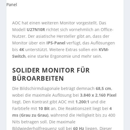
AOC hat einen weiteren Monitor vorgestellt. Das
Modell
U27N10R
richtet sich vornehmlich an Office-
Nutzer. Der asiatische Hersteller gibt an, dass der
Monitor über ein
IPS-Panel
verfügt, das Auflösungen
bis
4K
unterstützt. Weitere Extras sollen ein
KVM-
Switch
, eine starke Ergonomie und mehr sein.
SOLIDER MONITOR FÜR
BÜROARBEITEN
Die Bildschirmdiagonale beträgt demnach
68,5 cm
,
wobei die maximale Auflösung bei
3.840 x 2.160 Pixel
liegt. Den Kontrast gibt AOC mit
1.200:1
und die
Farbtiefe mit
10 Bit
an. Die Reaktionszeit liegt bei
4
ms (Grau zu Grau)
, während die Helligkeit bis zu 400
Nits betragen soll. Die maximale
Bildwiederholfrequenz soll bei
60 Hz
liegen. Dieser