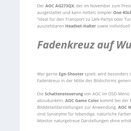
Der
AOC AG273QX
, der im November zum Prei
ausgestattet und kann mittels simpler
One-Kli
“Ideal für den Transport zu LAN-Partys oder Tu
ausziehbaren
Headset-Halter
sowie individuell
Fadenkreuz auf W
Wer gerne
Ego-Shooter
spielt, wird besonders
Fadenkreuz in der Mitte des Bildschirms generier
Die
Schattensteuerung
von AOC
im OSD-Menü m
abzudunkeln.
AOC Game Color
kommt bei der E
Bilddetaildarstellungen zur Anwendung.
AOC W
sind Synonyme für lebendige, natürliche Farben
Monitor naturgetreue Darstellungen ohne erhö