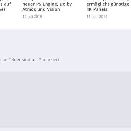
s auf
neuer P5 Engine, Dolby
ermöglicht günstige
nes
Atmos und Vision
4K-Panels
r
15. Juli 2019
11. Juni 2014
iche Felder sind mit
*
markiert