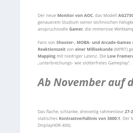
Der neue
Monitor von AOC
, das Modell
AG273
genauerem Studium seiner technischen Fähigkei
anspruchsvolle
Gamer
, die immersive Wettkämp
Fans von
Shooter-, MOBA- und Arcade-Games
Reaktionszeit
von
einer Millisekunde
(MPRT) g
Mapping
mit niedriger Latenz. Die
Low Framer
„unterbrechungs- wie stotterfreies Gameplay“.
Ab November auf 
Das flache, schlanke, dreiseitig rahmenlose
27-Z
statisches
Kontrastverhältnis von 3000:1
. Der 
DisplayHDR 400).