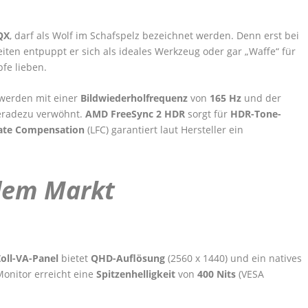
QX
, darf als Wolf im Schafspelz bezeichnet werden. Denn erst bei
ten entpuppt er sich als ideales Werkzeug oder gar „Waffe“ für
fe lieben.
werden mit einer
Bildwiederholfrequenz
von
165 Hz
und der
eradezu verwöhnt.
AMD FreeSync 2 HDR
sorgt für
HDR-Tone-
ate Compensation
(LFC) garantiert laut Hersteller ein
dem Markt
oll-VA-Panel
bietet
QHD-Auflösung
(2560 x 1440) und ein natives
Monitor erreicht eine
Spitzenhelligkeit
von
400 Nits
(VESA