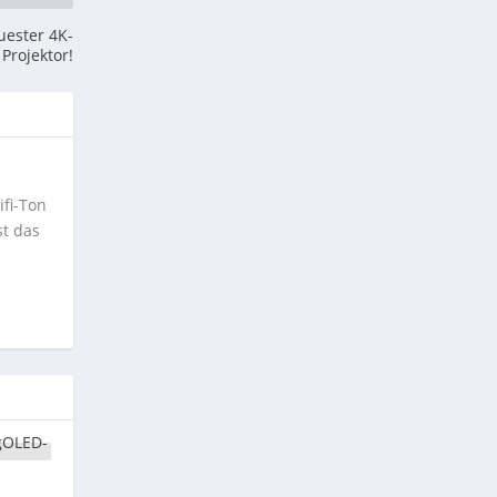
uester 4K-
Projektor!
ifi-Ton
st das