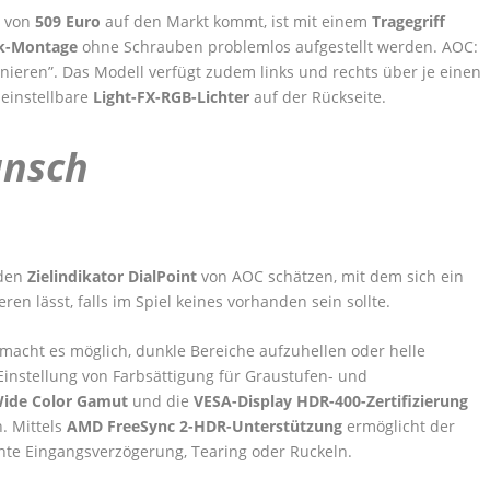
s von
509 Euro
auf den Markt kommt, ist mit einem
Tragegriff
ck-Montage
ohne Schrauben problemlos aufgestellt werden. AOC:
rnieren”. Das Modell verfügt zudem links und rechts über je einen
 einstellbare
Light-FX-RGB-Lichter
auf der Rückseite.
unsch
 den
Zielindikator DialPoint
von AOC schätzen, mit dem sich ein
en lässt, falls im Spiel keines vorhanden sein sollte.
acht es möglich, dunkle Bereiche aufzuhellen oder helle
instellung von Farbsättigung für Graustufen- und
ide Color Gamut
und die
VESA-Display HDR-400-Zertifizierung
. Mittels
AMD FreeSync 2-HDR-Unterstützung
ermöglicht der
hte Eingangsverzögerung, Tearing oder Ruckeln.