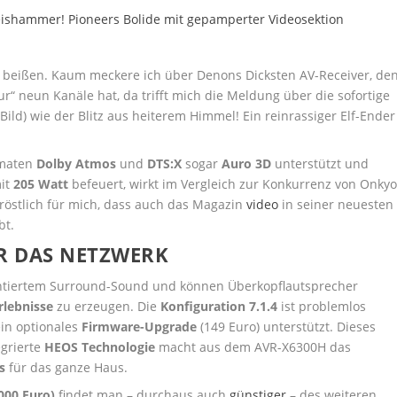
beißen. Kaum meckere ich über Denons Dicksten AV-Receiver, de
r“ neun Kanäle hat, da trifft mich die Meldung über die sofortige
 Bild) wie der Blitz aus heiterem Himmel! Ein reinrassiger Elf-Ender
rmaten
Dolby Atmos
und
DTS:X
sogar
Auro 3D
unterstützt und
it
205 Watt
befeuert, wirkt im Vergleich zur Konkurrenz von Onkyo
Tröstlich für mich, dass auch das Magazin
video
in seiner neuesten
bt.
R DAS NETZWERK
entiertem Surround-Sound und können Überkopflautsprecher
rlebnisse
zu erzeugen. Die
Konfiguration 7.1.4
ist problemlos
ein optionales
Firmware-Upgrade
(149 Euro) unterstützt. Dieses
egrierte
HEOS Technologie
macht aus dem AVR-X6300H das
s
für das ganze Haus.
000 Euro)
findet man – durchaus auch
günstiger
– des weiteren