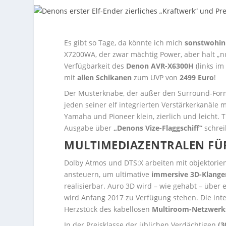
Es gibt so Tage, da könnte ich mich
sonstwohin
X7200WA, der zwar mächtig Power, aber halt „nu
Verfügbarkeit des
Denon AVR-X6300H
(links im
mit
allen Schikanen
zum UVP von
2499 Euro
!
Der Musterknabe, der außer den Surround-Fo
jeden seiner elf integrierten Verstärkerkanäle m
Yamaha und Pioneer klein, zierlich und leicht. 
Ausgabe über
„Denons Vize-Flaggschiff“
schrei
MULTIMEDIAZENTRALEN FÜ
Dolby Atmos und DTS:X arbeiten mit objektori
ansteuern, um ultimative
immersive 3D-Klange
realisierbar. Auro 3D wird – wie gehabt – über 
wird Anfang 2017 zu Verfügung stehen. Die int
Herzstück des kabellosen
Multiroom-Netzwerk
In der Preisklasse der üblichen Verdächtigen
(3