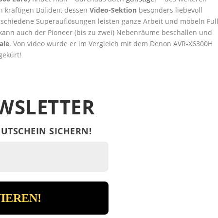
ich kräftigen Boliden, dessen
Video-Sektion
besonders liebevoll
rschiedene Superauflösungen leisten ganze Arbeit und möbeln Full
 kann auch der Pioneer (bis zu zwei) Nebenräume beschallen und
ale
. Von video wurde er im Vergleich mit dem Denon AVR-X6300H
gekürt!
WSLETTER
UTSCHEIN SICHERN!