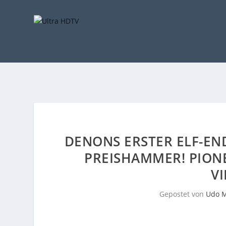
DENONS ERSTER ELF-EN
PREISHAMMER! PION
V
Gepostet von
Udo M