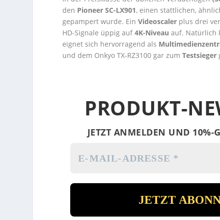
den
Pioneer SC-LX901
, einen stattlichen, ähnl
gepampert wurde. Ein
Videoscaler
plus drei ve
HD-Signale üppig auf
4K-Niveau
auf. Natürlich
eignet sich hervorragend als
Multimedienzentr
und dem Onkyo TX-RZ3100 gar zum
Testsieger
PRODUKT-NE
JETZT ANMELDEN UND 10%-G