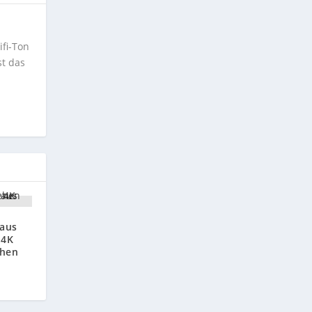
ifi-Ton
st das
 aus
 4K
ehen