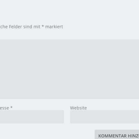
iche Felder sind mit
*
markiert
resse
*
Website