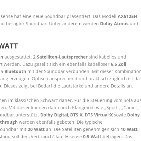
Hisense hat eine neue Soundbar präsentiert. Das Modell
AX5125H
 und besagter Soundbar. Unter anderem werden
Dolby Atmos
und
 WATT
rn
ausgestattet.
2 Satelliten-Lautsprecher
sind kabellos und
 werden. Dazu gesellt sich ein ebenfalls kabelloser
6,5 Zoll
via
Bluetooth
mit der Soundbar verbunden. Mit dieser Kombinatio
 Klang erzeugen. Optisch ansprechend und praktisch zugleich ist da
y
. Dieses zeigt bei Bedarf die Lautstärke und andere Details an.
n im klassischen Schwarz daher. Für die Steuerung vom Sofa au
ten. Mit dieser können dann auch Klangmodi wie „Sport“, „Game“,
oundbar unterstützt
Dolby Digital
,
DTS:X
,
DTS Virtual:X
sowie
Dolby
sthrough
werden ebenfalls geboten. Die typische
 Soundbar mit
20 Watt
an. Die Satelliten genehmigen sich
10 Watt
,
stand soll der „Verbrauch“ laut Hisense
0,5 Watt
betragen. Das