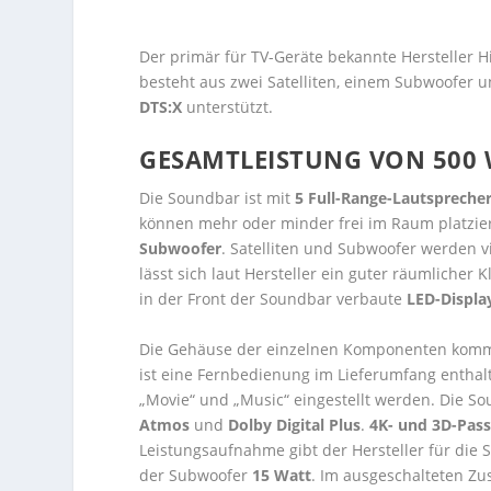
Der primär für TV-Geräte bekannte Hersteller 
besteht aus zwei Satelliten, einem Subwoofer
DTS:X
unterstützt.
GESAMTLEISTUNG VON 500
Die Soundbar ist mit
5 Full-Range-Lautspreche
können mehr oder minder frei im Raum platziert
Subwoofer
. Satelliten und Subwoofer werden 
lässt sich laut Hersteller ein guter räumlicher
in der Front der Soundbar verbaute
LED-Displa
Die Gehäuse der einzelnen Komponenten komme
ist eine Fernbedienung im Lieferumfang enthal
„Movie“ und „Music“ eingestellt werden. Die S
Atmos
und
Dolby Digital Plus
.
4K- und 3D-Pas
Leistungsaufnahme gibt der Hersteller für die
der Subwoofer
15 Watt
. Im ausgeschalteten Zu