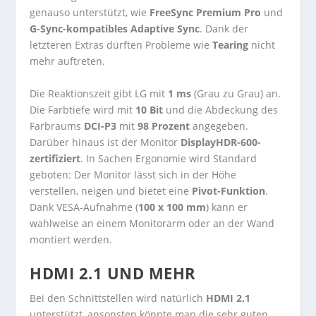
genauso unterstützt, wie
FreeSync Premium Pro
und
G-Sync-kompatibles Adaptive Sync
. Dank der
letzteren Extras dürften Probleme wie
Tearing
nicht
mehr auftreten.
Die Reaktionszeit gibt LG mit
1 ms
(Grau zu Grau) an.
Die Farbtiefe wird mit
10 Bit
und die Abdeckung des
Farbraums
DCI-P3
mit
98 Prozent
angegeben.
Darüber hinaus ist der Monitor
DisplayHDR-600-
zertifiziert
. In Sachen Ergonomie wird Standard
geboten: Der Monitor lässt sich in der Höhe
verstellen, neigen und bietet eine
Pivot-Funktion
.
Dank VESA-Aufnahme (
100 x 100 mm
) kann er
wahlweise an einem Monitorarm oder an der Wand
montiert werden.
HDMI 2.1 UND MEHR
Bei den Schnittstellen wird natürlich
HDMI 2.1
unterstützt, ansonsten könnte man die sehr guten