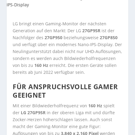
LG bringt einen Gaming-Monitor der nächsten
Generation auf den Markt: Der LG
27GP95R
ist der
Nachfolger des
27GP950
beziehungsweise
27GP850
und verfügt über ein modernes Nano-IPS-Display. Der
Neulingunterstützt dabei nicht nur UHD-Auflösungen,
sondern es werden auch Bildwiederholfrequenzen
von bis zu
160 Hz
erreicht. Die ersten Geräte sollen
bereits ab Juni 2022 verfügbar sein.
FÜR ANSPRUCHSVOLLE GAMER
GEEIGNET
Mit einer Bildwiederholfrequenz von
160 Hz
spielt
der
LG 27GP95R
in der oberen Liga mit und dürfte
Zocker-Herzen höherschlagen lassen. Auch sonst
macht der Gaming-Monitor eine gute Figur:
Auflösungen von bis zu
3.840 x 2.160 Pixel
werden