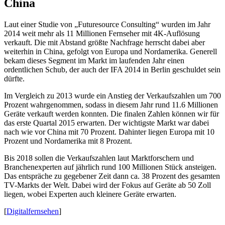
China
Laut einer Studie von „Futuresource Consulting“ wurden im Jahr
2014 weit mehr als 11 Millionen Fernseher mit 4K-Auflösung
verkauft. Die mit Abstand größte Nachfrage herrscht dabei aber
weiterhin in China, gefolgt von Europa und Nordamerika. Generell
bekam dieses Segment im Markt im laufenden Jahr einen
ordentlichen Schub, der auch der IFA 2014 in Berlin geschuldet sein
dürfte.
Im Vergleich zu 2013 wurde ein Anstieg der Verkaufszahlen um 700
Prozent wahrgenommen, sodass in diesem Jahr rund 11.6 Millionen
Geräte verkauft werden konnten. Die finalen Zahlen können wir für
das erste Quartal 2015 erwarten. Der wichtigste Markt war dabei
nach wie vor China mit 70 Prozent. Dahinter liegen Europa mit 10
Prozent und Nordamerika mit 8 Prozent.
Bis 2018 sollen die Verkaufszahlen laut Marktforschern und
Branchenexperten auf jährlich rund 100 Millionen Stück ansteigen.
Das entspräche zu gegebener Zeit dann ca. 38 Prozent des gesamten
TV-Markts der Welt. Dabei wird der Fokus auf Geräte ab 50 Zoll
liegen, wobei Experten auch kleinere Geräte erwarten.
[
Digitalfernsehen
]