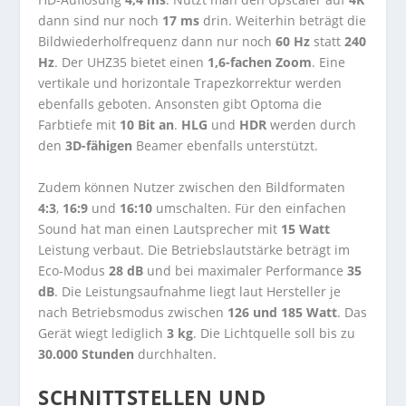
dann sind nur noch
17 ms
drin. Weiterhin beträgt die
Bildwiederholfrequenz dann nur noch
60 Hz
statt
240
Hz
. Der UHZ35 bietet einen
1,6-fachen Zoom
. Eine
vertikale und horizontale Trapezkorrektur werden
ebenfalls geboten. Ansonsten gibt Optoma die
Farbtiefe mit
10 Bit an
.
HLG
und
HDR
werden durch
den
3D-fähigen
Beamer ebenfalls unterstützt.
Zudem können Nutzer zwischen den Bildformaten
4:3
,
16:9
und
16:10
umschalten. Für den einfachen
Sound hat man einen Lautsprecher mit
15 Watt
Leistung verbaut. Die Betriebslautstärke beträgt im
Eco-Modus
28 dB
und bei maximaler Performance
35
dB
. Die Leistungsaufnahme liegt laut Hersteller je
nach Betriebsmodus zwischen
126 und 185 Watt
. Das
Gerät wiegt lediglich
3 kg
. Die Lichtquelle soll bis zu
30.000 Stunden
durchhalten.
SCHNITTSTELLEN UND