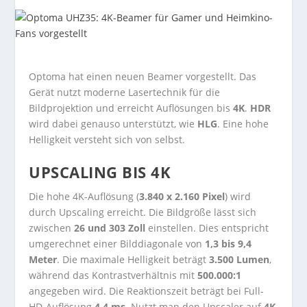
Optoma hat einen neuen Beamer vorgestellt. Das
Gerät nutzt moderne Lasertechnik für die
Bildprojektion und erreicht Auflösungen bis
4K
.
HDR
wird dabei genauso unterstützt, wie
HLG
. Eine hohe
Helligkeit versteht sich von selbst.
UPSCALING BIS 4K
Die hohe 4K-Auflösung (
3.840 x 2.160 Pixel
) wird
durch Upscaling erreicht. Die Bildgröße lässt sich
zwischen
26 und 303 Zoll
einstellen. Dies entspricht
umgerechnet einer Bilddiagonale von
1,3 bis 9,4
Meter
. Die maximale Helligkeit beträgt
3.500 Lumen
,
während das Kontrastverhältnis mit
500.000:1
angegeben wird. Die Reaktionszeit beträgt bei Full-
HD-Auflösung
4,4 ms
. Nutzt man den Upscaler auf
4K