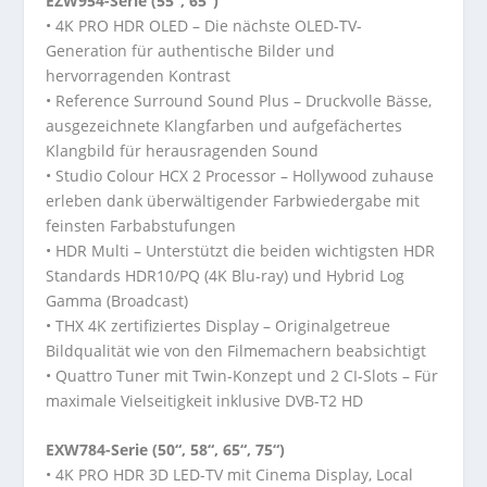
EZW954-Serie (55“, 65“)
• 4K PRO HDR OLED – Die nächste OLED-TV-
Generation für authentische Bilder und
hervorragenden Kontrast
• Reference Surround Sound Plus – Druckvolle Bässe,
ausgezeichnete Klangfarben und aufgefächertes
Klangbild für herausragenden Sound
• Studio Colour HCX 2 Processor – Hollywood zuhause
erleben dank überwältigender Farbwiedergabe mit
feinsten Farbabstufungen
• HDR Multi – Unterstützt die beiden wichtigsten HDR
Standards HDR10/PQ (4K Blu-ray) und Hybrid Log
Gamma (Broadcast)
• THX 4K zertifiziertes Display – Originalgetreue
Bildqualität wie von den Filmemachern beabsichtigt
• Quattro Tuner mit Twin-Konzept und 2 CI-Slots – Für
maximale Vielseitigkeit inklusive DVB-T2 HD
EXW784-Serie (50“, 58“, 65“, 75“)
• 4K PRO HDR 3D LED-TV mit Cinema Display, Local