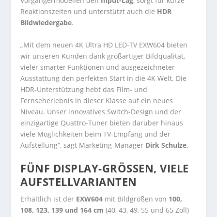
Vorgängermodellen den
Input-Lag
, sorgt für kurze
Reaktionszeiten und unterstützt auch die
HDR
Bildwiedergabe
.
„Mit dem neuen 4K Ultra HD LED-TV EXW604 bieten
wir unseren Kunden dank großartiger Bildqualität,
vieler smarter Funktionen und ausgezeichneter
Ausstattung den perfekten Start in die 4K Welt. Die
HDR-Unterstützung hebt das Film- und
Fernseherlebnis in dieser Klasse auf ein neues
Niveau. Unser innovatives Switch-Design und der
einzigartige Quattro-Tuner bieten darüber hinaus
viele Möglichkeiten beim TV-Empfang und der
Aufstellung“, sagt Marketing-Manager
Dirk Schulze
.
FÜNF DISPLAY-GRÖSSEN, VIELE A
UFSTELLVARIANTEN
Erhältlich ist der
EXW604
mit Bildgrößen von
100,
108, 123, 139 und 164 cm
(40, 43, 49, 55 und 65 Zoll)