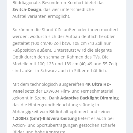
Bilddiagonale. Besonderen Komfort bietet das
Switch-Design
, das vier unterschiedliche
Aufstellvarianten ermöglicht.
So können die Standfüße außen oder innen montiert
werden, wodurch sich der Aufbau deutlich flexibler
gestaltet (100 cm/40 Zoll bzw. 108 cm /43 Zoll nur
Fußposition außen). Unterstützt wird die elegante
Optik durch den schmalen Rahmen des TVs. Die
Modelle mit 100, 123 und 139 cm (40, 49 und 55 Zoll)
sind außer in Schwarz auch in Silber erhältlich.
Mit dem technologisch ausgereiften
4K Ultra HD-
Panel
setzt der EXW604 Film- und Fernsehmaterial
gekonnt in Szene. Dank
Adaptive Backlight Dimming
,
das die Hintergrundbeleuchtung ständig in
Abhängigkeit vom Bildinhalt optimiert und seiner
1.300Hz (bmr)-Bildverarbeitung
liefert er auch bei
Action- und Sportübertragungen gestochen scharfe
Bilder und hohe Kontraste.