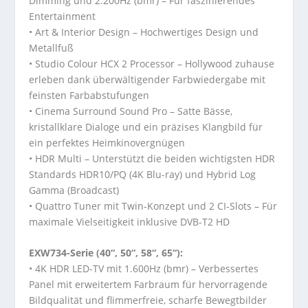
Dimming und 2.200Hz (bmr) – Für faszinierendes
Entertainment
• Art & Interior Design – Hochwertiges Design und
Metallfuß
• Studio Colour HCX 2 Processor – Hollywood zuhause
erleben dank überwältigender Farbwiedergabe mit
feinsten Farbabstufungen
• Cinema Surround Sound Pro – Satte Bässe,
kristallklare Dialoge und ein präzises Klangbild für
ein perfektes Heimkinovergnügen
• HDR Multi – Unterstützt die beiden wichtigsten HDR
Standards HDR10/PQ (4K Blu-ray) und Hybrid Log
Gamma (Broadcast)
• Quattro Tuner mit Twin-Konzept und 2 CI-Slots – Für
maximale Vielseitigkeit inklusive DVB-T2 HD
EXW734-Serie (40“, 50“, 58“, 65“):
• 4K HDR LED-TV mit 1.600Hz (bmr) – Verbessertes
Panel mit erweitertem Farbraum für hervorragende
Bildqualität und flimmerfreie, scharfe Bewegtbilder