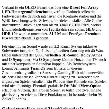
Verbaut ist ein
QLED-Panel
, das über eine
Direct Full Array
LED-Hintergrundbeleuchtung
verfügt. Dadurch sollen die
Farbwiedergabe deutlich intensiver, die Kontraste stärker und die
Weiß- beziehungsweise Schwarztöne tiefer ausfallen. Alle Geräte
unterstützen Auflösungen von bis zu
3.840 x 2.160 Pixel
, wobei
Bildwiederholfrequenzen von
120 Hz
drin sein sollen.
HLG
und
HDR 10+
werden unterstützt.
ALLM
und
FreeSync Premium
Pro
werden ebenfalls geboten.
Für einen guten Sound wurde ein 2.2-Kanal-System inklusive
Subwoofer integriert. Die Leistung beziffert Samsung mit 40 Watt.
Dabei unterstützt der Q80C
virtuellen 3D-Sound
,
Dolby Atmos
und
Q-Symphony
. Via
Q-Symphony
können Nutzer den TV auch
mit einer kompatiblen Soundbar koppeln. Als Betriebssystem
kommt Samsungs
Tizen OS
zum Einsatz. In diesem
Zusammenhang sollte der Samsung
Gaming Hub
nicht unerwähnt
bleiben: Über diesen können Nutzer Zugang zu Tausenden von
angesagten Spielen erhalten. Ein PC oder eine Konsole zum Spielen
wird nicht benötigt. Ebenfalls praktisch: Die
Multi View-Option
erlaubt es Nutzern, den großen Screen zu teilen und zwei Inhalte
gleichzeitig zu erleben. Diese Funktion macht besonders beim 98
Zöller Eindruck.