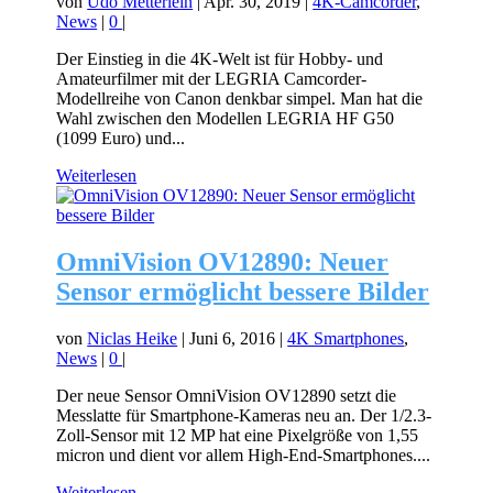
von
Udo Metterlein
|
Apr. 30, 2019
|
4K-Camcorder
,
News
|
0
|
Der Einstieg in die 4K-Welt ist für Hobby- und
Amateurfilmer mit der LEGRIA Camcorder-
Modellreihe von Canon denkbar simpel. Man hat die
Wahl zwischen den Modellen LEGRIA HF G50
(1099 Euro) und...
Weiterlesen
OmniVision OV12890: Neuer
Sensor ermöglicht bessere Bilder
von
Niclas Heike
|
Juni 6, 2016
|
4K Smartphones
,
News
|
0
|
Der neue Sensor OmniVision OV12890 setzt die
Messlatte für Smartphone-Kameras neu an. Der 1/2.3-
Zoll-Sensor mit 12 MP hat eine Pixelgröße von 1,55
micron und dient vor allem High-End-Smartphones....
Weiterlesen