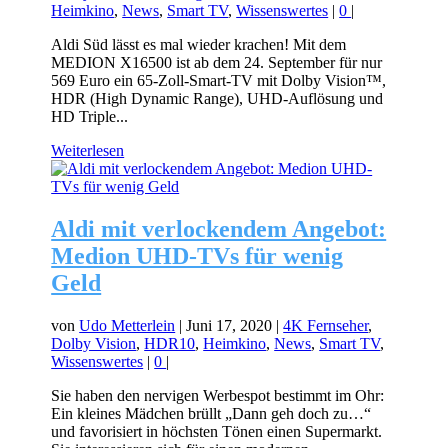
Heimkino
,
News
,
Smart TV
,
Wissenswertes
|
0
|
Aldi Süd lässt es mal wieder krachen! Mit dem
MEDION X16500 ist ab dem 24. September für nur
569 Euro ein 65-Zoll-Smart-TV mit Dolby Vision™,
HDR (High Dynamic Range), UHD-Auflösung und
HD Triple...
Weiterlesen
Aldi mit verlockendem Angebot:
Medion UHD-TVs für wenig
Geld
von
Udo Metterlein
|
Juni 17, 2020
|
4K Fernseher
,
Dolby Vision
,
HDR10
,
Heimkino
,
News
,
Smart TV
,
Wissenswertes
|
0
|
Sie haben den nervigen Werbespot bestimmt im Ohr:
Ein kleines Mädchen brüllt „Dann geh doch zu…“
und favorisiert in höchsten Tönen einen Supermarkt.